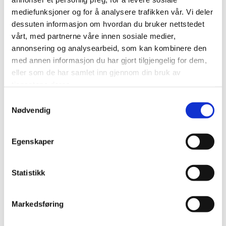
mediefunksjoner og for å analysere trafikken vår. Vi deler
dessuten informasjon om hvordan du bruker nettstedet
vårt, med partnerne våre innen sosiale medier,
annonsering og analysearbeid, som kan kombinere den
med annen informasjon du har gjort tilgjengelig for dem,
eller som de har samlet inn gjennom din bruk av
tjenestene deres.
Dustcontrol Tromb 400 markedets kraftigste 1 - fas
Samtykkevalg
industristøvsuger.
Nødvendig
Egenskaper
Statistikk
Vennligst godta
markedsføringsinformasjonskapsler for å se
denne videoen.
Markedsføring
Accept cookies