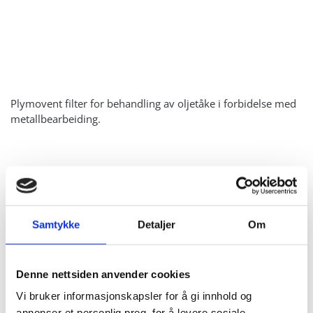
Plymovent filter for behandling av oljetåke i forbidelse med
metallbearbeiding.
Samtykke
Detaljer
Om
Vennligst godta
markedsføringsinformasjonskapsler for å se
denne videoen.
Denne nettsiden anvender cookies
Accept cookies
Vi bruker informasjonskapsler for å gi innhold og
annonser et personlig preg, for å levere sosiale