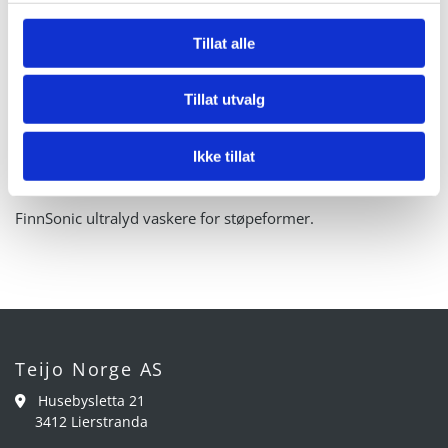
Tillat alle
Tillat utvalg
Ikke tillat
FinnSonic ultralyd vaskere for støpeformer.
Teijo Norge AS
Husebysletta 21

3412 Lierstranda