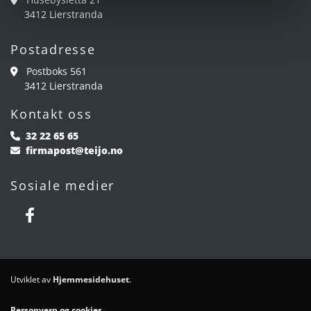
3412 Lierstranda
Postadresse
Postboks 561

3412 Lierstranda
Kontakt oss
32 22 65 65

firmapost@teijo.no

Sosiale medier
Utviklet av
Hjemmesidehuset
.
Personvern og cookies