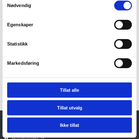
Eirik Mostad Øyasæter
Nødvendig
Salg og produktansvarlig , Delevaskere og kjemikalier
Egenskaper
Tlf.45654255
Send mail
Statistikk
Aina Kristiansen
Økonomiansvarlig
Markedsføring
Tlf.932 26 064
Send mail
Tillat alle
Tillat utvalg
Ikke tillat
Teijo Norge AS
Husebysletta 21
