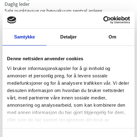
Daglig leder
Salg punktavsug og høyvakuum sentral anlegg
Tlf.
959 77 713
Send mail
Samtykke
Detaljer
Om
Trond Bergan
Servicetekniker
Denne nettsiden anvender cookies
Vi bruker informasjonskapsler for å gi innhold og
Tlf.
916 84 728
Send mail
annonser et personlig preg, for å levere sosiale
mediefunksjoner og for å analysere trafikken vår. Vi deler
dessuten informasjon om hvordan du bruker nettstedet
Håvard Grande
vårt, med partnerne våre innen sosiale medier,
Lager og logistikkansvarlig
annonsering og analysearbeid, som kan kombinere den
med annen informasjon du har gjort tilgjengelig for dem,
Tlf.
488 67 185
eller som de har samlet inn gjennom din bruk av
Send mail
tjenestene deres.
Samtykkevalg