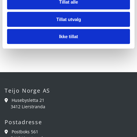
Tillat alle
stein, aluminium
BM 1 Aluminiumsoxyd korning 0.5-1.0 mm
Tillat utvalg
BM 2 Aluminiumsoxyd korning 0.25 -0.5 mm
Ikke tillat
BM 4 Aluminiumsoxyd hvit korning 0.18 -0.25
Teijo Norge AS
Husebysletta 21

3412 Lierstranda
Postadresse
Postboks 561
