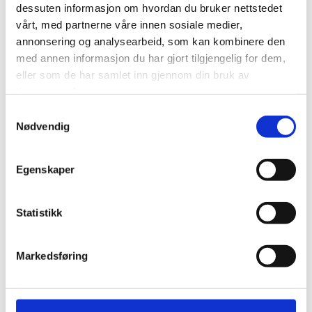
dessuten informasjon om hvordan du bruker nettstedet
vårt, med partnerne våre innen sosiale medier,
annonsering og analysearbeid, som kan kombinere den
med annen informasjon du har gjort tilgjengelig for dem,
eller som de har samlet inn gjennom din bruk av
tjenestene deres.
Samtykkevalg
Nødvendig
Blåsemiddel for bruk i blåsekabinetter
Egenskaper
Glasskuler
Benyttes for rengjøring med en polerende effekt, fungerer
Statistikk
bra på aluminium, rustfritt stål og stål.
BM3 Glasskuler med korning 0.2-0.3 mm
Markedsføring
Aluminiumsoxyd
Benyttes for rengjøring av flater hvor man ønsker god
vedheft for etterbehandling, fungerer bra på rustfritt stål,